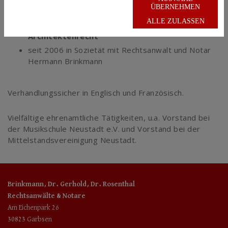
ÜBERNEHMEN
seit 1996 Notar
ALLE ZULASSEN
seit 2006
Fachanwalt für
Bau- und
Architektenrecht
seit 2006 in Sozietät mit Rechtsanwalt und Notar
Hermann Brinkmann
Verhandlungssicher in Englisch und Französisch.
Vielfältige ehrenamtliche Tätigkeiten, u.a. Vorstand bei
der Musikschule Neustadt e.V. und Vorstand bei der
Mittelstandsvereinigung Neustadt.
Brinkmann, Dr. Gerhold, Dr. Rosenthal
Rechtsanwälte & Notare
Am Eichenpark 26
30823 Garbsen