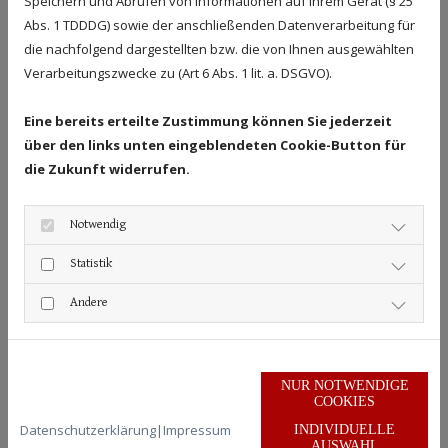
Speichern und Abrufen von Informationen auf Ihrem Gerät (§ 25
Abs. 1 TDDDG) sowie der anschließenden Datenverarbeitung für
die nachfolgend dargestellten bzw. die von Ihnen ausgewählten
Verarbeitungszwecke zu (Art 6 Abs. 1 lit. a. DSGVO).
Eine bereits erteilte Zustimmung können Sie jederzeit
über den links unten eingeblendeten Cookie-Button für
die Zukunft widerrufen.
Studium der Rechtswissenschaften an den
Notwendig
Universitäten Mainz und Dijon
Statistik
Referendarzeit im Landgerichtsbezirk Darmstadt
Stipendiat British Council in Edinburgh
Andere
Berufliche Stationen in der Mineralölwirtschaft und
der Versicherungswirtschaft
1989 Dissertation zu einem Thema im
NUR NOTWENDIGE
landwirtschaftlichen Erbrecht
COOKIES
seit 1990 Rechtsanwalt in Neustadt am
Datenschutzerklärung
|
Impressum
INDIVIDUELLE
Rübenberge
AUSWAHL