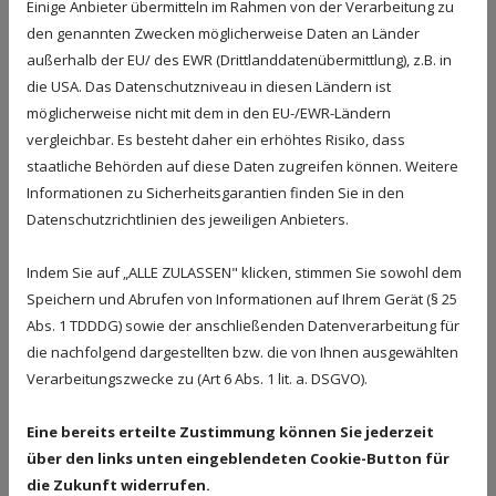
Einige Anbieter übermitteln im Rahmen von der Verarbeitung zu
den genannten Zwecken möglicherweise Daten an Länder
Umgekehrt wissen wir aus anwaltlicher Sicht, welche
Fehler gemacht werden können. Wir raten dringend, sich
außerhalb der EU/ des EWR (Drittlanddatenübermittlung), z.B. in
hier durch Fachleute betreuen zu lassen. Das ist in aller
die USA. Das Datenschutzniveau in diesen Ländern ist
Regel eine lohnende Investition.
möglicherweise nicht mit dem in den EU-/EWR-Ländern
vergleichbar. Es besteht daher ein erhöhtes Risiko, dass
staatliche Behörden auf diese Daten zugreifen können. Weitere
2. Verkehrsunfälle
Informationen zu Sicherheitsgarantien finden Sie in den
Sie haben das Recht, Ihre Schadenersatzansprüche
Datenschutzrichtlinien des jeweiligen Anbieters.
anwaltlich durchzusetzen, d.h. mit dem Schaden muss die
gegnerische Versicherung auch die Anwaltskosten
Indem Sie auf „ALLE ZULASSEN" klicken, stimmen Sie sowohl dem
tragen. Auf diesem Gebiet haben wir große Erfahrungen
und sorgen dafür, dass für Sie eine optimale Regulierung
Speichern und Abrufen von Informationen auf Ihrem Gerät (§ 25
erfolgt.
Abs. 1 TDDDG) sowie der anschließenden Datenverarbeitung für
die nachfolgend dargestellten bzw. die von Ihnen ausgewählten
Verarbeitungszwecke zu (Art 6 Abs. 1 lit. a. DSGVO).
3.
Familienrecht
Die sogenannte Düsseldorfer Tabelle können Sie im
Eine bereits erteilte Zustimmung können Sie jederzeit
Internet einsehen. Im Detail ist die Berechnung für den
über den links unten eingeblendeten Cookie-Button für
Unterhalt aber schwierig und erfordert detaillierte
die Zukunft widerrufen.
Kenntnisse. Das betrifft auch die Überprüfung der